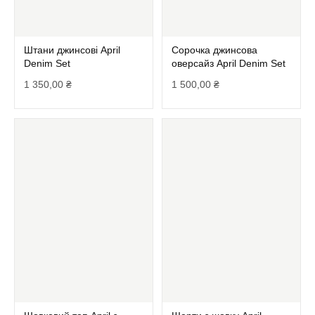
Штани джинсові April
Сорочка джинсова
Denim Set
оверсайз April Denim Set
1 350,00
₴
1 500,00
₴