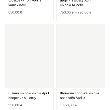
Шовковий топ April з
Шорти з шовку April
чашечками
широкі та легкі
850,00
₴
750,00
₴
–
790,00
₴
Штани широкі жіночі April
Шовкова сорочка жіноча
оверсайз з шовку
оверсайз April з
розрізами та поясом
950,00
₴
1 450,00
₴