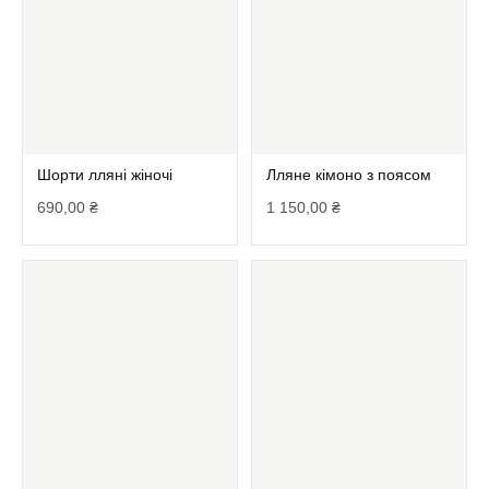
Шорти лляні жіночі
Лляне кімоно з поясом
690,00
₴
1 150,00
₴