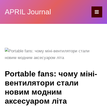
Перейти
Діапазон
до
APRIL Journal
цін:
вмісту
від
750,00 ₴
до
790,00 ₴
Portable fans: чому міні-
вентилятори стали
новим модним
аксесуаром літа