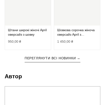
Штани широкі жіночі April
Шовкова сорочка жіноча
оверсайз з шовку
оверсайз April з
розрізами та поясом
950,00
₴
1 450,00
₴
ПЕРЕГЛЯНУТИ ВСІ НОВИНКИ →
Автор