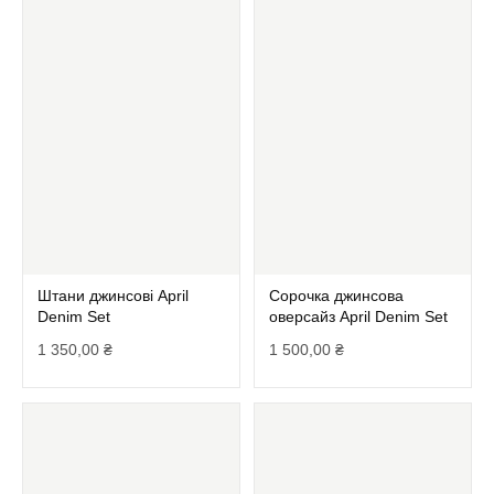
Штани джинсові April
Сорочка джинсова
Denim Set
оверсайз April Denim Set
1 350,00
₴
1 500,00
₴