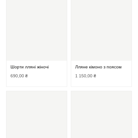
Шорти лляні жіночі
Лляне кімоно з поясом
690,00
₴
1 150,00
₴