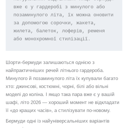
вже є у гардеробі з минулого або 
позаминулого літа, їх можна оновити 
за допомогою сорочки, жакета, 
жилета, балеток, лоферів, ременя 
або монохромної стилізації.
Шорти-бермуди залишаються однією з
найпрактичніших речей літнього гардероба.
Минулого й позаминулого літа їх купували багато
хто: джинсові, костюмні, чорні, білі або вільні
моделі до коліна. І якщо така пара вже є у вашій
шафі, літо 2026 — хороший момент не відкладати
її «до кращих часів», а стилізувати по-новому.
Бермуди одні із найуніверсальніших варіантів