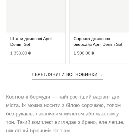
Штани джинсові April
Сорочка джинсова
Denim Set
оверсайз April Denim Set
1 350,00
₴
1 500,00
₴
ПЕРЕГЛЯНУТИ ВСІ НОВИНКИ →
Костюмні бермуди — найпростіший варіант для
міста. Їх можна носити з білою сорочкою, топом
без рукавів, лаконічним жилетом або жакетом у
тон. Такий комплект виглядає зібрано, але легше,
ніж літній брючний костюм.