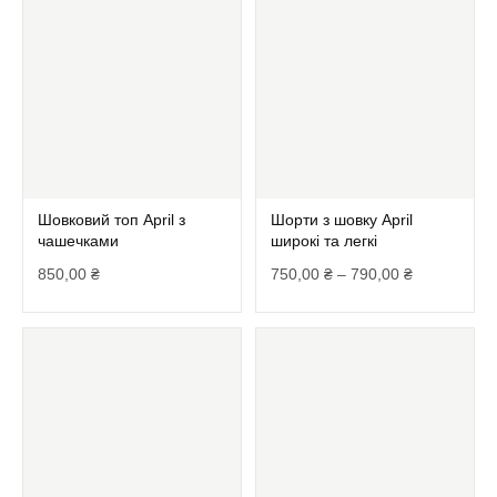
Шовковий топ April з
Шорти з шовку April
чашечками
широкі та легкі
850,00
₴
750,00
₴
–
790,00
₴