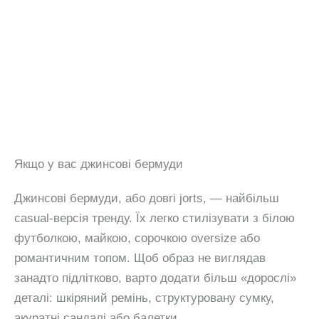
Якщо у вас джинсові бермуди
Джинсові бермуди, або довгі jorts, — найбільш
casual-версія тренду. Їх легко стилізувати з білою
футболкою, майкою, сорочкою oversize або
романтичним топом. Щоб образ не виглядав
занадто підлітково, варто додати більш «дорослі»
деталі: шкіряний ремінь, структуровану сумку,
акуратні сандалі або балетки.