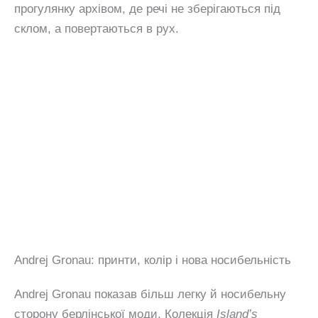
прогулянку архівом, де речі не зберігаються під
склом, а повертаються в рух.
Andrej Gronau: принти, колір і нова носибельність
Andrej Gronau показав більш легку й носибельну
сторону берлінської моди. Колекція
Island’s