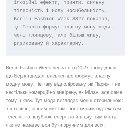
ілюзійні ефекти, принти, сильну 
тілесність і нову носибельність. 
Berlin Fashion Week SS27 показав, 
що Берлін формує власну мову моди — 
менш глянцеву, але більш живу, 
ризиковану й характерну.
Berlin Fashion Week весна-літо 2027 знову довів,
що Берлін дедалі впевненіше формує власну
модну мову. Не таку відполіровану, як Париж, і не
настільки комерційно вивірену, як Мілан, але саме
тому цікаву. Тут мода виглядає менш стерильною:
з історією, нічним життям, політичним підтекстом,
тілесністю, клубною енергією й відчуттям міста,
яке не намагається бути зручним для всіх.