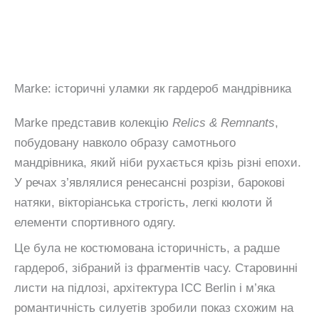
Marke: історичні уламки як гардероб мандрівника
Marke представив колекцію
Relics & Remnants
,
побудовану навколо образу самотнього
мандрівника, який ніби рухається крізь різні епохи.
У речах з’являлися ренесансні розрізи, барокові
натяки, вікторіанська строгість, легкі кюлоти й
елементи спортивного одягу.
Це була не костюмована історичність, а радше
гардероб, зібраний із фрагментів часу. Старовинні
листи на підлозі, архітектура ICC Berlin і м’яка
романтичність силуетів зробили показ схожим на