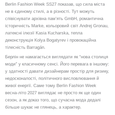
Berlin Fashion Week SS27 показав, що сила міста
не в єдиному стилі, а в різності. Тут можуть
співіснувати архівна пам’ять GmbH, романтична
історичність Marke, кольоровий світ Andrej Gronau,
латексні ілюзії Kasia Kucharska, тепла
деконструкція Kolya Bogatyrev і провокаційна
тілесність Barragán.
Берлін не намагається виглядати як “нова столиця
моди” у класичному сенсі. Його перевага в іншому:
у здатності давати дизайнерам простір для ризику,
недосконалості, політичного висловлювання й
живої енергії. Саме тому Berlin Fashion Week
весна-літо 2027 виглядає не просто як ще один
сезон, а як доказ того, що сучасна мода дедалі
більше шукає не глянець, а характер.