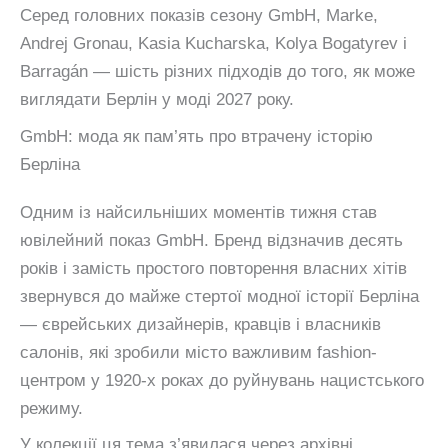
Серед головних показів сезону GmbH, Marke,
Andrej Gronau, Kasia Kucharska, Kolya Bogatyrev і
Barragán — шість різних підходів до того, як може
виглядати Берлін у моді 2027 року.
GmbH: мода як пам’ять про втрачену історію
Берліна
Одним із найсильніших моментів тижня став
ювілейний показ GmbH. Бренд відзначив десять
років і замість простого повторення власних хітів
звернувся до майже стертої модної історії Берліна
— єврейських дизайнерів, кравців і власників
салонів, які зробили місто важливим fashion-
центром у 1920-х роках до руйнувань нацистського
режиму.
У колекції ця тема з’явилася через архівні