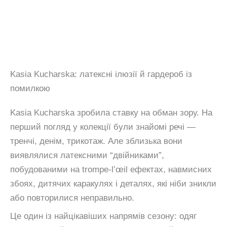
Kasia Kucharska: латексні ілюзії й гардероб із
помилкою
Kasia Kucharska зробила ставку на обман зору. На
перший погляд у колекції були знайомі речі —
тренчі, денім, трикотаж. Але зблизька вони
виявлялися латексними “двійниками”,
побудованими на trompe-l’œil ефектах, навмисних
збоях, дитячих каракулях і деталях, які ніби зникли
або повторилися неправильно.
Це один із найцікавіших напрямів сезону: одяг