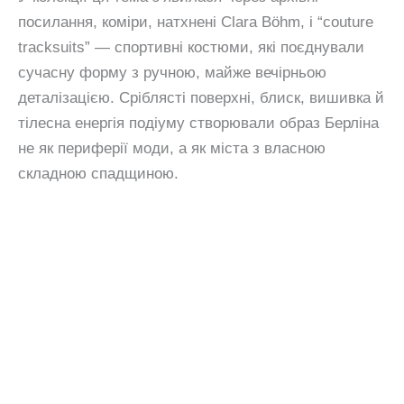
посилання, коміри, натхнені Clara Böhm, і “couture
tracksuits” — спортивні костюми, які поєднували
сучасну форму з ручною, майже вечірньою
деталізацією. Сріблясті поверхні, блиск, вишивка й
тілесна енергія подіуму створювали образ Берліна
не як периферії моди, а як міста з власною
складною спадщиною.