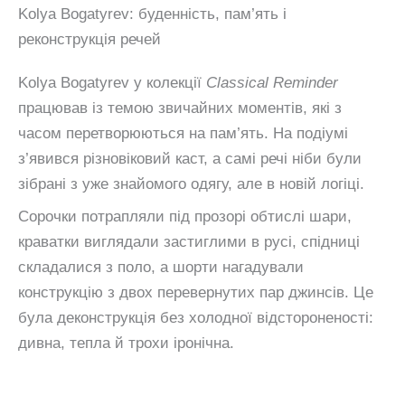
Kolya Bogatyrev: буденність, пам’ять і
реконструкція речей
Kolya Bogatyrev у колекції
Classical Reminder
працював із темою звичайних моментів, які з
часом перетворюються на пам’ять. На подіумі
з’явився різновіковий каст, а самі речі ніби були
зібрані з уже знайомого одягу, але в новій логіці.
Сорочки потрапляли під прозорі обтислі шари,
краватки виглядали застиглими в русі, спідниці
складалися з поло, а шорти нагадували
конструкцію з двох перевернутих пар джинсів. Це
була деконструкція без холодної відстороненості:
дивна, тепла й трохи іронічна.