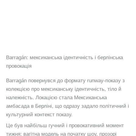
Barragán: мексиканська ідентичність і берлінська
провокація
Barragán повернувся до формату runway-показу з
колекцією про мексиканську ідентичність, тіло й
належність. Локацією стала Мексиканська
амбасада в Берліні, що одразу задало політичний і
культурний контекст показу.
Це був найбільш гучний і провокативний момент
тижня: вагітна модель на початку шоу, прозорі