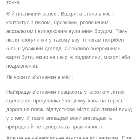
тонка.
Є й гігієнічний аспект. Відкрита стопа в місті
контактує з пилом, бризками, розпеченим
асфальтом і випадковим вуличним брудом. Тому
після прогулянки у такому взутті ногам потрібен
більш уважний догляд. Особливо обережними
варто бути, якщо на шкірі є подряпини, мозолі або
подразнення.
Як носити в’єтнамки в місті
Найкраще в’єтнамки працюють у коротких літніх
сценаріях: прогулянка біля дому, кава на терасі,
дорога на пляж, відпусткове місто або легкий вихід
у спеку. У таких випадках вони виглядають
природно й не суперечать практичності.
Але це не універсальне взуття на всі випадки. Для