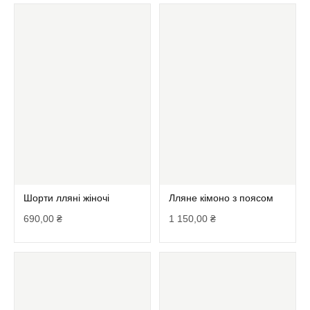
Шорти лляні жіночі
Лляне кімоно з поясом
690,00
₴
1 150,00
₴