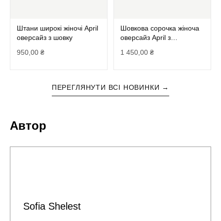
Штани широкі жіночі April
Шовкова сорочка жіноча
оверсайз з шовку
оверсайз April з
розрізами та поясом
950,00
₴
1 450,00
₴
ПЕРЕГЛЯНУТИ ВСІ НОВИНКИ →
Автор
Sofia Shelest