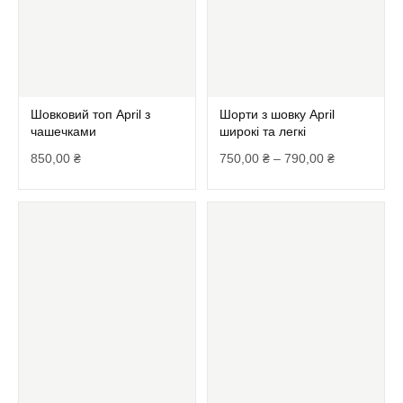
Шовковий топ April з
Шорти з шовку April
чашечками
широкі та легкі
850,00
₴
750,00
₴
–
790,00
₴