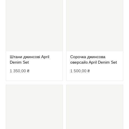
Штани джинсові April
Сорочка джинсова
Denim Set
оверсайз April Denim Set
1 350,00
₴
1 500,00
₴