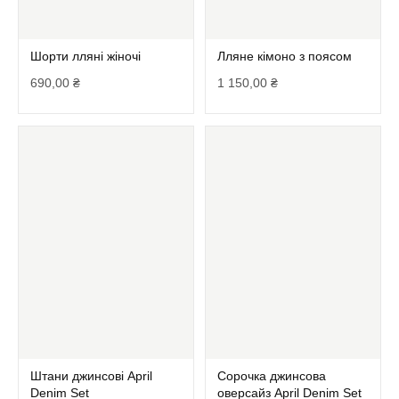
Шорти лляні жіночі
Лляне кімоно з поясом
690,00
₴
1 150,00
₴
Штани джинсові April
Сорочка джинсова
Denim Set
оверсайз April Denim Set